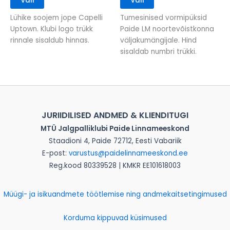
Vali
Vali
product
product
has
has
Lühike soojem jope Capelli
Tumesinised vormipüksid
multiple
multiple
Uptown. Klubi logo trükk
Paide LM noortevõistkonna
variants.
variants.
rinnale sisaldub hinnas.
väljakumängijale. Hind
The
The
sisaldab numbri trükki.
options
options
may
may
be
be
chosen
chosen
on
on
JURIIDILISED ANDMED & KLIENDITUGI
the
the
product
product
MTÜ Jalgpalliklubi Paide Linnameeskond
page
page
Staadioni 4, Paide 72712, Eesti Vabariik
E-post:
varustus@paidelinnameeskond.ee
Reg.kood 80339528 | KMKR EE101618003
Müügi- ja isikuandmete töötlemise ning andmekaitsetingimused
Korduma kippuvad küsimused