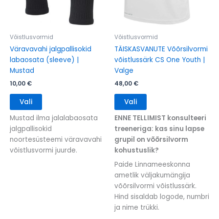
Võistlusvormid
Võistlusvormid
Väravavahi jalgpallisokid
TÄISKASVANUTE Võõrsilvormi
labaosata (sleeve) |
võistlussärk CS One Youth |
Mustad
Valge
10,00
€
48,00
€
This
This
Vali
Vali
product
product
has
has
Mustad ilma jalalabaosata
ENNE TELLIMIST konsulteeri
multiple
multiple
jalgpallisokid
treeneriga: kas sinu lapse
variants.
variants.
noortesüsteemi väravavahi
grupil on võõrsilvorm
The
The
võistlusvormi juurde.
kohustuslik?
options
options
Paide Linnameeskonna
may
may
ametlik väljakumängija
be
be
võõrsilvormi võistlussärk.
chosen
chosen
Hind sisaldab logode, numbri
on
on
ja nime trükki.
the
the