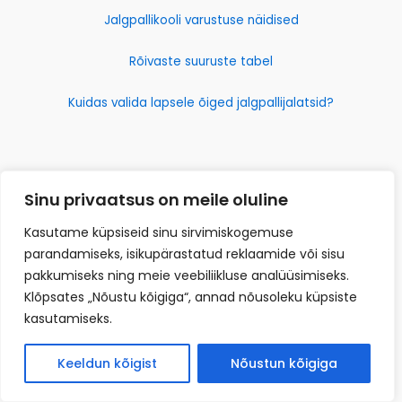
Jalgpallikooli varustuse näidised
Rõivaste suuruste tabel
Kuidas valida lapsele õiged jalgpallijalatsid?
Sinu privaatsus on meile oluline
Kasutame küpsiseid sinu sirvimiskogemuse
parandamiseks, isikupärastatud reklaamide või sisu
pakkumiseks ning meie veebiliikluse analüüsimiseks.
Klõpsates „Nõustu kõigiga“, annad nõusoleku küpsiste
kasutamiseks.
Keeldun kõigist
Nõustun kõigiga