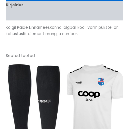
Kirjeldus
Lisainfo
Kõigil Paide Linnameeskonna jalgpallikooli vormipükstel on
kohustuslik element mängija number.
Seotud tooted