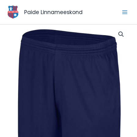
Skip
to
Paide Linnameeskond
content