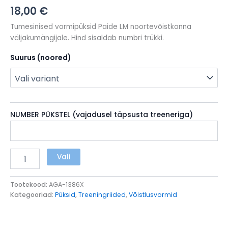
18,00
€
Tumesinised vormipüksid Paide LM noortevõistkonna
väljakumängijale. Hind sisaldab numbri trükki.
Suurus (noored)
NUMBER PÜKSTEL (vajadusel täpsusta treeneriga)
NOORTE
Vali
lühikesed
püksid
CS
Tootekood:
AGA-1386X
One
Kategooriad:
Püksid
,
Treeningriided
,
Võistlusvormid
|
Tumesinine
kogus