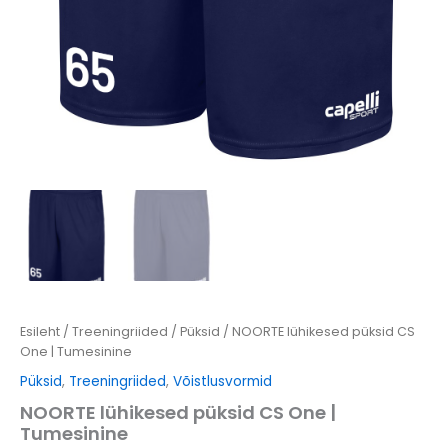
Esileht
/
Treeningriided
/
Püksid
/ NOORTE lühikesed püksid CS
One | Tumesinine
Püksid
,
Treeningriided
,
Võistlusvormid
NOORTE lühikesed püksid CS One |
Tumesinine